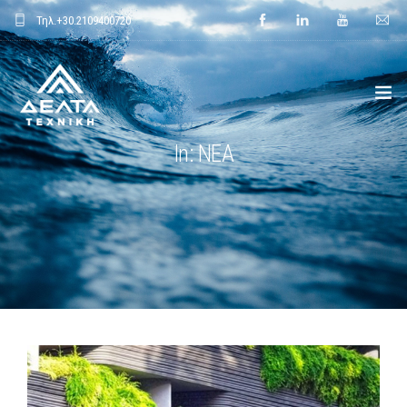
Τηλ.
+30.2109400720
In: ΝΕΑ
ΑΡΧΙΚΗ
ΕΤΑΙΡΕΙΑ
ΕΦΑΡΜΟΓΕΣ
ΕΝΔΕΙΚΤΙΚΑ ΕΡΓΑ
ΠΡΟΙΟΝΤΑ
ΝΕΑ