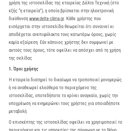
χρήση της ιστοσελίδας της εταιρείας Δέλτα Τεχνική (στο
MEDIA
εξής “η εταιρεία”), η οποία βρίσκεται στην ηλεκτρονική
διεύθυνση
www.delta-clima.gr
. Κάθε χρήστης που
ΦΥΛΛΑΔΙΑ
εισέρχεται στην ιστοσελίδα θεωρείται ότι συναινεί κι
αποδέχεται ανεπιφύλακτα τους κατωτέρω όρους, χωρίς
ΕΥΚΑΙΡΙΕΣ ΕΡΓΑΣΙΑΣ
καμία εξαίρεση. Εάν κάποιος χρήστης δεν συμφωνεί με
αυτούς τους όρους, τότε οφείλει να απόσχει από τη χρήση
ΕΠΙΚΟΙΝΩΝΙΑ
της σελίδας
E-SHOP
1. Όροι χρήσης
Η εταιρεία διατηρεί το δικαίωμα να τροποποιεί μονομερώς
ή να αναθεωρεί ελεύθερα το περιεχόμενο της
ιστοσελίδας, οποτεδήποτε το κρίνει αναγκαίο, χωρίς την
υποχρέωση να ενημερώνει τους χρήστες για οποιαδήποτε
μεταβολή.
Ο επισκέπτης της ιστοσελίδας οφείλει να χρησιμοποιεί το
περιεχόμενο και τις υπηρεσίες της σύμφωνα με το Νόμο,