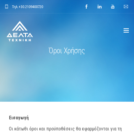
Τηλ.
+30.2109400720
Όροι Χρήσης
ΑΡΧΙΚΗ
ΕΤΑΙΡΕΙΑ
ΕΦΑΡΜΟΓΕΣ
ΕΝΔΕΙΚΤΙΚΑ ΕΡΓΑ
ΠΡΟΙΟΝΤΑ
Εισαγωγή
ΝΕΑ
Οι κάτωθι όροι και προϋποθέσεις θα εφαρμόζονται για τη