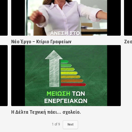
Νέο Έργο – Κτίριο Γραφείων
Ζεσ
Η Δέλτα Τεχνική πάει... σχολείο.
1
of
9
Next