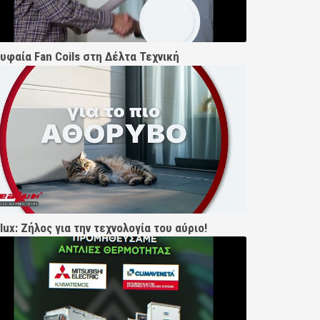
υφαία Fan Coils στη Δέλτα Τεχνική
lux: Ζήλος για την τεχνολογία του αύριο!