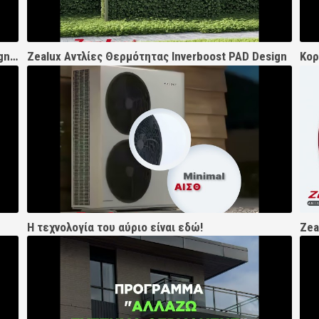
Ζήλος για... Zealux Ιnverboost Classic, Pad Design & Plus
Zealux Αντλίες Θερμότητας Inverboost PAD Design
Κορ
Η τεχνολογία του αύριο είναι εδώ!
Ζea