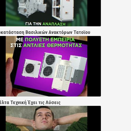
κατάσταση Βασιλικών Ανακτόρων Τατοϊου
έλτα Τεχνική Έχει τις Λύσεις