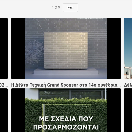
1
of
9
Next
Δέλτα Τεχνική & Zealux στο Cyclades Regatta 2026 | Χορηγός του Ιστιοπλοϊκού Σκάφους ΙΩΝΙΑ
Η Δέλτα Τεχνική Grand Sponsor στο 14ο συνέδριο ΕΣΩ 2026