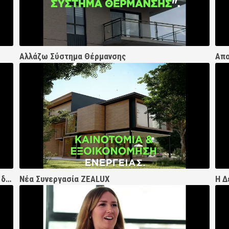
Αλλάζω Σύστημα Θέρμανσης
Απο
Αντλίες Θερμότητας Zealux για θέρμανση/ψύξη διαμερισμάτων πολυκατοικιών​
Νέα Συνεργασία ZEALUX
Η Δ