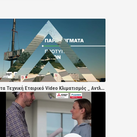
Δέλτα Τεχνική Εταιρικό Video Κλιματισμός _ Αντλίες Θερμότητας