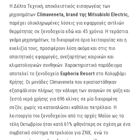
Η Δέλτα Τεχνική, αποκλειστικός εισαγωγέας των
μηχανημάτων
Climaveneta, brand της Mitsubishi Electric,
παρέχει ολοκληρωμένες λύσεις για εφαρμογές αντλιών
θερμότητας σε ξενοδοχεία εδώ και 45 χρόνια. Η τεράστια
γκάμα μηχανημάτων, τα διευρυμένα όρια λειτουργίας και η
ευελιξία τους, προσφέρουν λύση ακόμα και στις πιο
απαιτητικές εφαρμογές, ανεξαρτήτως καιρικών και
κλιματολογικών συνθηκών. Χαρακτηριστικό παράδειγμα
αποτελεί το ξενοδοχείο
Euphoria Resort
στο Κολυμβάρι
Κρήτης. Οι μονάδες Climaveneta που εγκαταστάθηκαν
εξασφάλισαν πλήρως την κάλυψη των αναγκών σε ψύξη και
ζεστά νερά χρήσης για 696 κλίνες σε μία διευρυμένη
σεζόν, χωρίς να καταναλώσει καθόλου πετρέλαιο. Η
λειτουργία του ξενοδοχείου από τις αρχές Μαΐου ως τα
τέλη Οκτωβρίου ήταν κατά 61% φθηνότερη σε σχέση με ένα
συμβατικό σύστημα πετρελαίου για ΖΝΧ, ενώ το