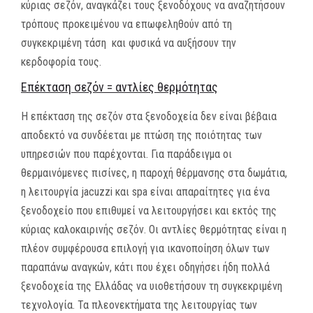
κύριας σεζόν, αναγκάζει τους ξενοδόχους να αναζητήσουν
τρόπους προκειμένου να επωφεληθούν από τη
συγκεκριμένη τάση και φυσικά να αυξήσουν την
κερδοφορία τους.
Επέκταση σεζόν = αντλίες θερμότητας
Η επέκταση της σεζόν στα ξενοδοχεία δεν είναι βέβαια
αποδεκτό να συνδέεται με πτώση της ποιότητας των
υπηρεσιών που παρέχονται. Για παράδειγμα οι
θερμαινόμενες πισίνες, η παροχή θέρμανσης στα δωμάτια,
η λειτουργία jacuzzi και spa είναι απαραίτητες για ένα
ξενοδοχείο που επιθυμεί να λειτουργήσει και εκτός της
κύριας καλοκαιρινής σεζόν. Οι αντλίες θερμότητας είναι η
πλέον συμφέρουσα επιλογή για ικανοποίηση όλων των
παραπάνω αναγκών, κάτι που έχει οδηγήσει ήδη πολλά
ξενοδοχεία της Ελλάδας να υιοθετήσουν τη συγκεκριμένη
τεχνολογία.
Τα πλεονεκτήματα της λειτουργίας των