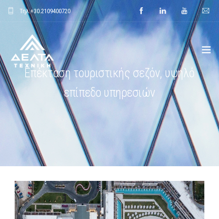
Τηλ.
+30.2109400720
Επέκταση τουριστικής σεζόν, υψηλό
ΑΡΧΙΚΗ
επίπεδο υπηρεσιών
ΕΤΑΙΡΕΙΑ
ΕΦΑΡΜΟΓΕΣ
ΕΝΔΕΙΚΤΙΚΑ ΕΡΓΑ
ΠΡΟΙΟΝΤΑ
ΝΕΑ