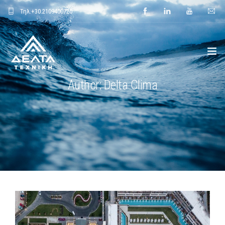
Τηλ.
+30.2109400720
Author: Delta Clima
ΑΡΧΙΚΗ
ΕΤΑΙΡΕΙΑ
ΕΦΑΡΜΟΓΕΣ
ΕΝΔΕΙΚΤΙΚΑ ΕΡΓΑ
ΠΡΟΙΟΝΤΑ
ΝΕΑ