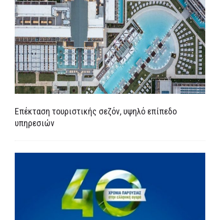
MEDIA
ΦΥΛΛΑΔΙΑ
ΕΥΚΑΙΡΙΕΣ ΕΡΓΑΣΙΑΣ
ΕΠΙΚΟΙΝΩΝΙΑ
Επέκταση τουριστικής σεζόν, υψηλό επίπεδο
E-SHOP
υπηρεσιών