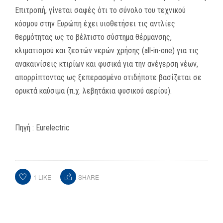
Επιτροπή, γίνεται σαφές ότι το σύνολο του τεχνικού
κόσμου στην Ευρώπη έχει υιοθετήσει τις αντλίες
θερμότητας ως το βέλτιστο σύστημα θέρμανσης,
κλιματισμού και ζεστών νερών χρήσης (all-in-one) για τις
ανακαινίσεις κτιρίων και φυσικά για την ανέγερση νέων,
απορρίπτοντας ως ξεπερασμένο οτιδήποτε βασίζεται σε
ορυκτά καύσιμα (π.χ. λεβητάκια φυσικού αερίου).
Πηγή : Eurelectric
https://www.eurelectric.org/news/renovationwave1
1
LIKE
SHARE