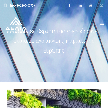
Τηλ.
+30.2109400720
Οι αντλίες θερμότητας «σερφάρουν»
στο κύμα ανακαίνισης κτιρίων, της
ΑΡΧΙΚΗ
Ευρώπης
ΕΤΑΙΡΕΙΑ
ΕΦΑΡΜΟΓΕΣ
ΕΝΔΕΙΚΤΙΚΑ ΕΡΓΑ
ΠΡΟΙΟΝΤΑ
ΝΕΑ