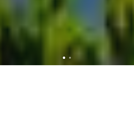
ΠΡΩΤΟΠΟΡΙΑ & ΤΕΧΝΟΓΝΩΣΙΑ ΣΤΟΝ ΚΛΙΜΑΤΙΣΜΟ ΜΕ
ΑΝΤΛΙΕΣ ΘΕΡΜΟΤΗΤΑΣ
Από το 1980 το όραμά μας στην Δέλτα Τεχνική για ένα μέλλον με βιώσιμο
κλιματισμό έβαλε στο ίδιο κάδρο τον άνθρωπο και το περιβάλλον. Τόσα
χρόνια μετά με σταθερές αξίες και ανεξάντλητη ενέργεια έχουμε κάνει
την ιδέα πράξη και συνεχίζουμε…