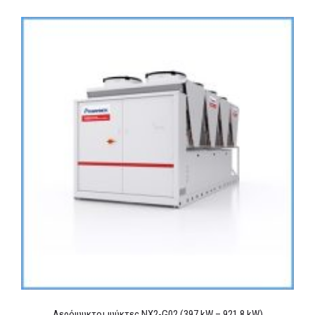
Αερόψυκτοι ψύκτες NX2-G02 (397 kW – 921,8 kW)