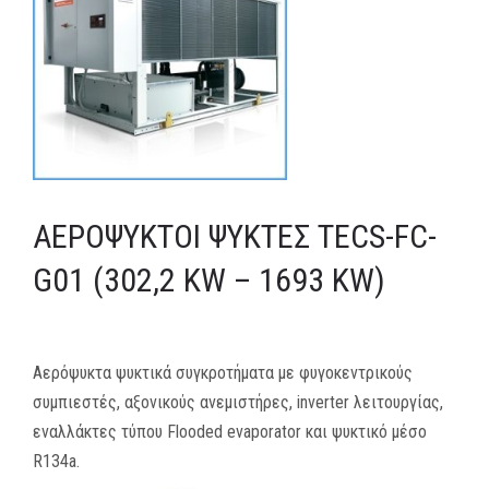
MEDIA
ΦΥΛΛΑΔΙΑ
ΕΥΚΑΙΡΙΕΣ ΕΡΓΑΣΙΑΣ
ΕΠΙΚΟΙΝΩΝΙΑ
ΑΕΡΌΨΥΚΤΟΙ ΨΎΚΤΕΣ TECS-FC-
E-SHOP
G01 (302,2 KW – 1693 KW)
Αερόψυκτα ψυκτικά συγκροτήματα με φυγοκεντρικούς
συμπιεστές, αξονικούς ανεμιστήρες, inverter λειτουργίας,
εναλλάκτες τύπου Flooded evaporator και ψυκτικό μέσο
R134a.