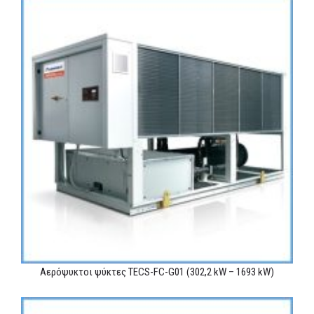
Αερόψυκτοι ψύκτες TECS-FC-G01 (302,2 kW – 1693 kW)