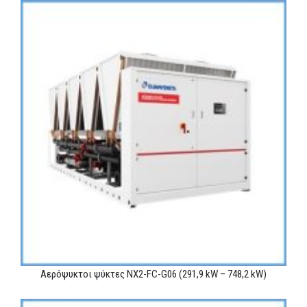
Αερόψυκτοι ψύκτες NX2-FC-G06 (291,9 kW – 748,2 kW)