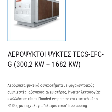
MEDIA
ΦΥΛΛΑΔΙΑ
ΕΥΚΑΙΡΙΕΣ ΕΡΓΑΣΙΑΣ
ΕΠΙΚΟΙΝΩΝΙΑ
ΑΕΡΌΨΥΚΤΟΙ ΨΎΚΤΕΣ TECS-EFC-
E-SHOP
G (300,2 KW – 1682 KW)
Αερόψυκτα ψυκτικά συγκροτήματα με φυγοκεντρικούς
συμπιεστές, αξονικούς ανεμιστήρες, inverter λειτουργίας,
εναλλάκτες τύπου Flooded evaporator και ψυκτικό μέσο
R134a, με τεχνολογία “εξατμιστικού” free cooling.