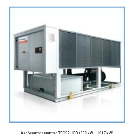
Αερόψυκτοι ψύκτες TECS2 HFO (339 kW – 1017 kW)