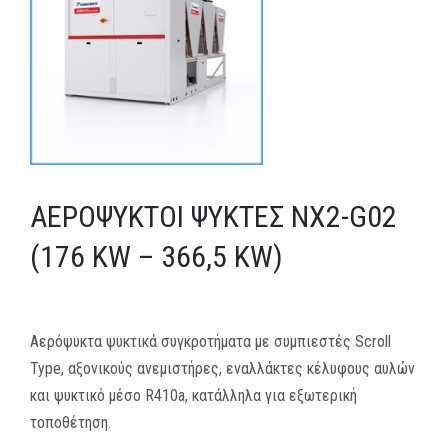
MEDIA
ΦΥΛΛΑΔΙΑ
ΕΥΚΑΙΡΙΕΣ ΕΡΓΑΣΙΑΣ
ΕΠΙΚΟΙΝΩΝΙΑ
ΑΕΡΌΨΥΚΤΟΙ ΨΎΚΤΕΣ NX2-G02
E-SHOP
(176 KW – 366,5 KW)
Αερόψυκτα ψυκτικά συγκροτήματα με συμπιεστές Scroll
Type, αξονικούς ανεμιστήρες, εναλλάκτες κέλυφους αυλών
και ψυκτικό μέσο R410a, κατάλληλα για εξωτερική
τοποθέτηση.