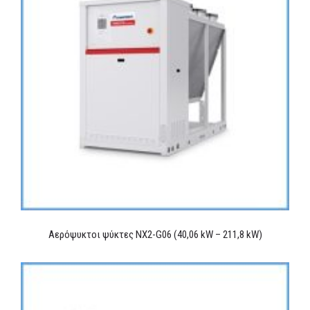
Αερόψυκτοι ψύκτες NX2-G06 (40,06 kW – 211,8 kW)