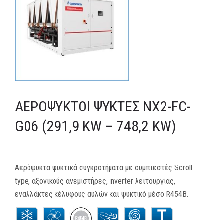
MEDIA
ΦΥΛΛΑΔΙΑ
ΕΥΚΑΙΡΙΕΣ ΕΡΓΑΣΙΑΣ
ΕΠΙΚΟΙΝΩΝΙΑ
ΑΕΡΌΨΥΚΤΟΙ ΨΎΚΤΕΣ NX2-FC-
E-SHOP
G06 (291,9 KW – 748,2 KW)
Αερόψυκτα ψυκτικά συγκροτήματα με συμπιεστές Scroll
type, αξονικούς ανεμιστήρες, inverter λειτουργίας,
εναλλάκτες κέλυφους αυλών και ψυκτικό μέσο R454Β.