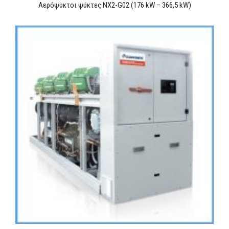
Αερόψυκτοι ψύκτες NX2-G02 (176 kW – 366,5 kW)