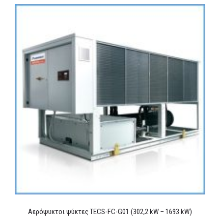
Αερόψυκτοι ψύκτες TECS-FC-G01 (302,2 kW – 1693 kW)