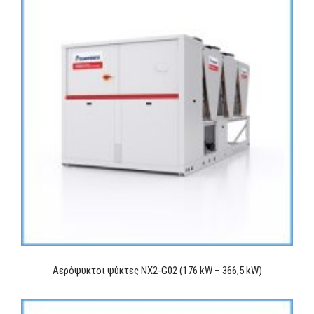
Αερόψυκτοι ψύκτες NX2-G02 (176 kW – 366,5 kW)