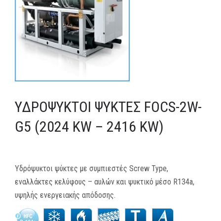
MEDIA
ΦΥΛΛΑΔΙΑ
ΕΥΚΑΙΡΙΕΣ ΕΡΓΑΣΙΑΣ
ΕΠΙΚΟΙΝΩΝΙΑ
ΥΔΡΌΨΥΚΤΟΙ ΨΎΚΤΕΣ FOCS-2W-
E-SHOP
G5 (2024 KW – 2416 KW)
Υδρόψυκτοι ψύκτες με συμπιεστές Screw Type,
εναλλάκτες κελύφους – αυλών και ψυκτικό μέσο R134a,
υψηλής ενεργειακής απόδοσης.