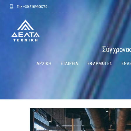
Τηλ.
+30.2109400720
Σύγχρονος
ΑΡΧΙΚΗ
ΕΤΑΙΡΕΙΑ
ΕΦΑΡΜΟΓΕΣ
ΕΝΔΕ