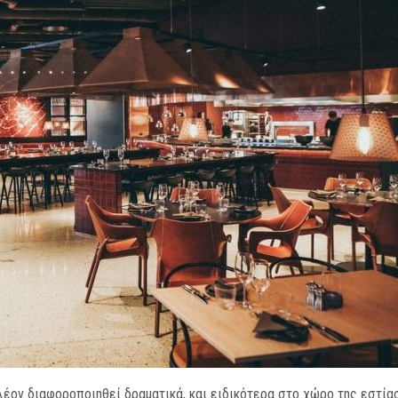
λέον διαφοροποιηθεί δραματικά, και ειδικότερα στο χώρο της εστία