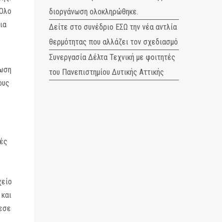
 Όλο
διοργάνωση ολοκληρώθηκε.
ια
Δείτε στο συνέδριο ΕΣΩ την νέα αντλία
θερμότητας που αλλάζει τον σχεδιασμό
Συνεργασία Δέλτα Τεχνική με φοιτητές
τωση
του Πανεπιστημίου Δυτικής Αττικής
ους
κές
χείο
 και
λεσε