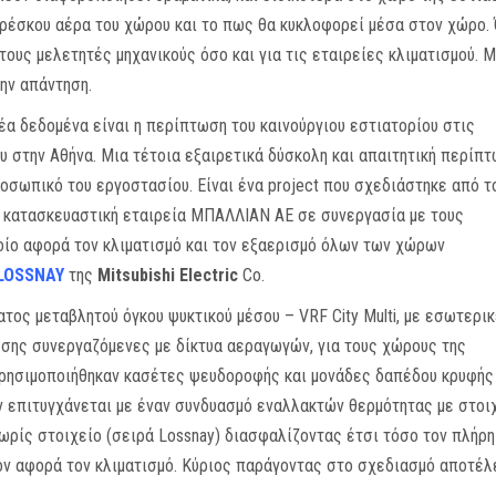
φρέσκου αέρα του χώρου και το πως θα κυκλοφορεί μέσα στον χώρο.
τους μελετητές μηχανικούς όσο και για τις εταιρείες κλιματισμού. Μ
ην απάντηση.
α δεδομένα είναι η περίπτωση του καινούργιου εστιατορίου στις
 στην Αθήνα. Μια τέτοια εξαιρετικά δύσκολη και απαιτητική περίπ
ροσωπικό του εργοστασίου. Είναι ένα project που σχεδιάστηκε από τ
ν κατασκευαστική εταιρεία ΜΠΑΛΛΙΑΝ ΑΕ σε συνεργασία με τους
οίο αφορά τον κλιματισμό και τον εξαερισμό όλων των χώρων
LOSSNAY
της
Mitsubishi Electric
Co.
τος μεταβλητού όγκου ψυκτικού μέσου – VRF City Multi, με εσωτερι
εσης συνεργαζόμενες με δίκτυα αεραγωγών, για τους χώρους της
 χρησιμοποιήθηκαν κασέτες ψευδοροφής και μονάδες δαπέδου κρυφής
 επιτυγχάνεται με έναν συνδυασμό εναλλακτών θερμότητας με στοι
ρίς στοιχείο (σειρά Lossnay) διασφαλίζοντας έτσι τόσο τον πλήρη
ον αφορά τον κλιματισμό. Κύριος παράγοντας στο σχεδιασμό αποτέ