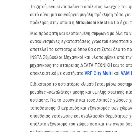
Το ζητούμενο είναι πλέον ο απόλυτος έλεγχος του 
αυτό είναι μια καινούργια μεγάλη πρόκληση τόσο για 
πρόκληση στην οποία η
Mitsubishi Electric
Cο έχει τ
Μια πρόσφατη και υλοποιημένη σύμφωνα με όλα τα νέ
ανακαινισμένες εγκαταστάσεις γνωστού εργοστασίου
αποτελεί το εστιατόριο όπου θα σιτίζεται όλο το π
INSTA Σύμβουλοι Μηχανικοί και υλοποιήθηκε από τη
μηχανικούς της εταιρείας ΔΕΛΤΑ ΤΕΧΝΙΚΗ και το οπ
αποκλειστικά με συστήματα
VRF City Multi
και
VAM 
Ειδικότερα το εστιατόριο κλιματίζεται μέσω συστήμα
μονάδες «καναλάτες» μέσης και υψηλής στατικής πί
εστίασης. Για το φουαγιέ και τους λοιπούς χώρους
τοποθέτησης. Ο αερισμός και εξαερισμός των χώρων
απευθείας εκτόνωσης και εναλλακτών θερμότητας χω
απόλυτο εξαερισμό του χώρου όσο και την άνεση όσ
η εξοικονόμηση ενέργειας που επιτυγχάνεται