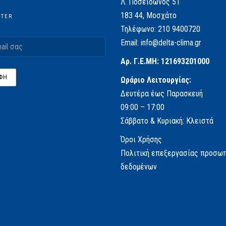
Λ. Ποσειδώνος 51
183 44, Μοσχάτο
TTER
Τηλέφωνο:
210 9400720
Email:
info@delta-clima.gr
Αρ. Γ.Ε.ΜΗ: 121693201000
Ωράριο Λειτουργίας:
Δευτέρα έως Παρασκευή
09:00 – 17:00
Σάββατο & Κυριακή: Κλειστά
Όροι Χρήσης
Πολιτική επεξεργασίας προσω
δεδομένων