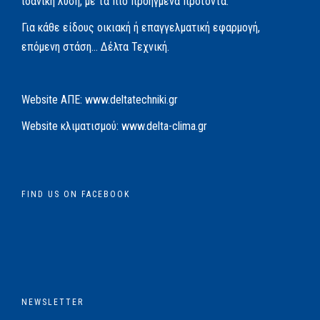
ιδανική λύση, με τα πιο προηγμένα προϊόντα.
Για κάθε είδους οικιακή ή επαγγελματική εφαρμογή,
επόμενη στάση… Δέλτα Τεχνική.
Website AΠΕ:
www.deltatechniki.gr
Website κλιματισμού:
www.delta-clima.gr
FIND US ON FACEBOOK
NEWSLETTER