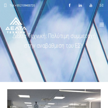
Τηλ.
+30.2109400720
Δέλτα Τεχνική: Πολύτιμη συμμετοχή
ΑΡΧΙΚΗ
στην αναβάθμιση του ΕΣΥ
ΕΤΑΙΡΕΙΑ
ΕΦΑΡΜΟΓΕΣ
ΕΝΔΕΙΚΤΙΚΑ ΕΡΓΑ
ΠΡΟΙΟΝΤΑ
ΝΕΑ