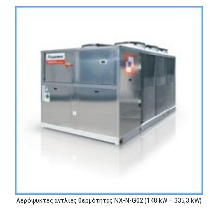
Αερόψυκτες αντλίες θερμότητας NX-N-G02 (148 kW – 335,3 kW)