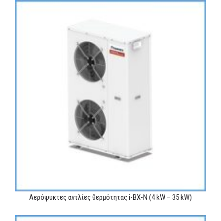
Αερόψυκτες αντλίες θερμότητας i-BX-N (4 kW – 35 kW)