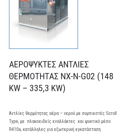
MEDIA
ΦΥΛΛΑΔΙΑ
ΕΥΚΑΙΡΙΕΣ ΕΡΓΑΣΙΑΣ
ΕΠΙΚΟΙΝΩΝΙΑ
ΑΕΡΌΨΥΚΤΕΣ ΑΝΤΛΊΕΣ
E-SHOP
ΘΕΡΜΌΤΗΤΑΣ NX-N-G02 (148
KW – 335,3 KW)
Αντλίες θερμότητας αέρα – νερού με συμπιεστές Scroll
Type, με πλακοειδείς εναλλάκτες και ψυκτικό μέσο
R410a, κατάλληλες για εξωτερική εγκατάσταση.