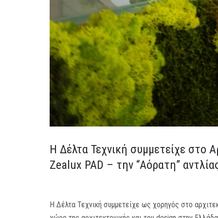
Η Δέλτα Τεχνική συμμετείχε στο Α
Zealux PAD – την “Αόρατη” αντλί
Η Δέλτα Τεχνική συμμετείχε ως χορηγός στο αρχιτε
χώρο της αρχιτεκτονικής και του design στην Ελλάδα