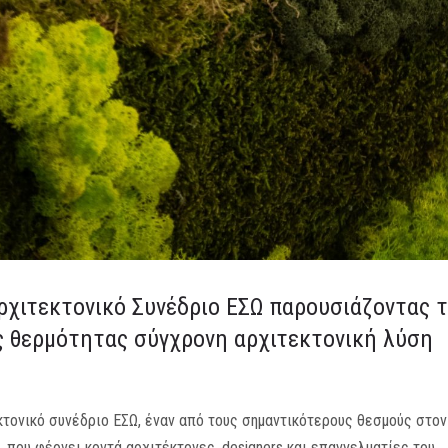
ρχιτεκτονικό Συνέδριο ΕΣΩ παρουσιάζοντας 
ας θερμότητας σύγχρονη αρχιτεκτονική λύση
κτονικό συνέδριο ΕΣΩ, έναν από τους σημαντικότερους θεσμούς στον
, που φέρνει κοντά αρχιτέκτονες, designers και επαγγελματίες του