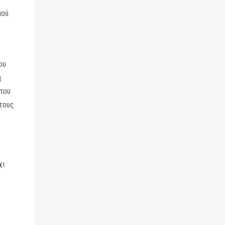
ού.
ου
η
όπου
στους
χι