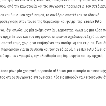
γύρω από την καινοτομία και τις σύγχρονες προκλήσεις του σχεδιασμ
ου και βιώσιμου σχεδιασμού, το συνέδριο αποτέλεσε το ιδανικό
ροσέγγισης στον τομέα της θέρμανσης και ψύξης: της
Zealux PAD
.
PAD όχι απλώς ως μία ακόμη αντλία θερμότητας, αλλά ως μια λύση π
υ αρχιτέκτονα και του σύγχρονου κτιριακού σχεδιασμού.Σχεδιασμέν
αποτέλεσμα, χωρίς να επιβαρύνει την αισθητική του κτιρίου. Εκεί 
περιορισμό για τη σύνθεση και τον σχεδιασμό, η Zealux PAD δίνει 
ρότητα των γραμμών, την ελευθερία στη δημιουργία και την αρχική
έλεσε μόνο μία χορηγική παρουσία αλλά και μια ευκαιρία ουσιαστικής
ντας ότι οι σύγχρονες ενεργειακές λύσεις μπορούν να λειτουργούν ό