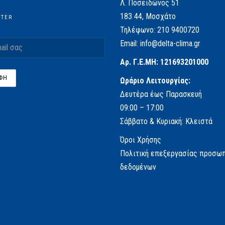
Λ. Ποσειδώνος 51
183 44, Μοσχάτο
TTER
Τηλέφωνο:
210 9400720
Email:
info@delta-clima.gr
Αρ. Γ.Ε.ΜΗ: 121693201000
Ωράριο Λειτουργίας:
Δευτέρα έως Παρασκευή
09:00 – 17:00
Σάββατο & Κυριακή: Κλειστά
Όροι Χρήσης
Πολιτική επεξεργασίας προσω
δεδομένων