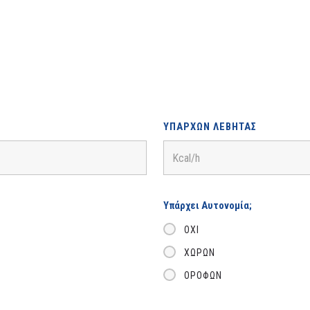
ΥΠΆΡΧΩΝ ΛΈΒΗΤΑΣ
Υπάρχει Αυτονομία;
ΌΧΙ
ΧΏΡΩΝ
ΟΡΌΦΩΝ