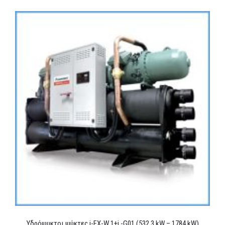
Υδρόψυκτοι ψύκτες i-FX-W 1+i -G01 (532,3 kW – 1784 kW)