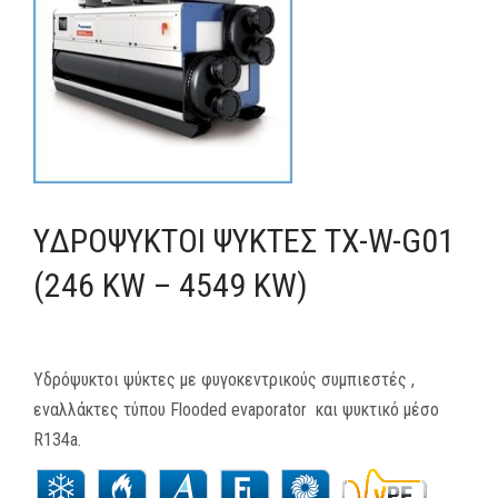
MEDIA
ΦΥΛΛΑΔΙΑ
ΕΥΚΑΙΡΙΕΣ ΕΡΓΑΣΙΑΣ
ΕΠΙΚΟΙΝΩΝΙΑ
ΥΔΡΌΨΥΚΤΟΙ ΨΎΚΤΕΣ TX-W-G01
E-SHOP
(246 KW – 4549 KW)
Υδρόψυκτοι ψύκτες με φυγοκεντρικούς συμπιεστές ,
εναλλάκτες τύπου Flooded evaporator και ψυκτικό μέσο
R134a.