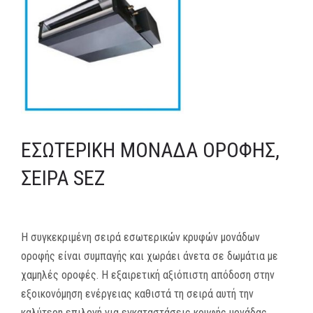
MEDIA
ΦΥΛΛΑΔΙΑ
ΕΥΚΑΙΡΙΕΣ ΕΡΓΑΣΙΑΣ
ΕΠΙΚΟΙΝΩΝΙΑ
ΕΣΩΤΕΡΙΚΉ ΜΟΝΆΔΑ ΟΡΟΦΉΣ,
E-SHOP
ΣΕΙΡΆ SEZ
Η συγκεκριμένη σειρά εσωτερικών κρυφών μονάδων
οροφής είναι συμπαγής και χωράει άνετα σε δωμάτια με
χαμηλές οροφές. Η εξαιρετική αξιόπιστη απόδοση στην
εξοικονόμηση ενέργειας καθιστά τη σειρά αυτή την
καλύτερη επιλογή για εγκαταστάσεις κρυφής μονάδας.