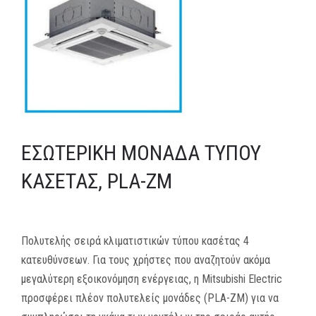
MEDIA
ΦΥΛΛΑΔΙΑ
ΕΥΚΑΙΡΙΕΣ ΕΡΓΑΣΙΑΣ
ΕΠΙΚΟΙΝΩΝΙΑ
ΕΣΩΤΕΡΙΚΉ ΜΟΝΆΔΑ ΤΎΠΟΥ
E-SHOP
ΚΑΣΈΤΑΣ, PLA-ZM
Πολυτελής σειρά κλιματιστικών τύπου κασέτας 4
κατευθύνσεων. Για τους χρήστες που αναζητούν ακόμα
μεγαλύτερη εξοικονόμηση ενέργειας, η Mitsubishi Electric
προσφέρει πλέον πολυτελείς μονάδες (PLA-ZM) για να