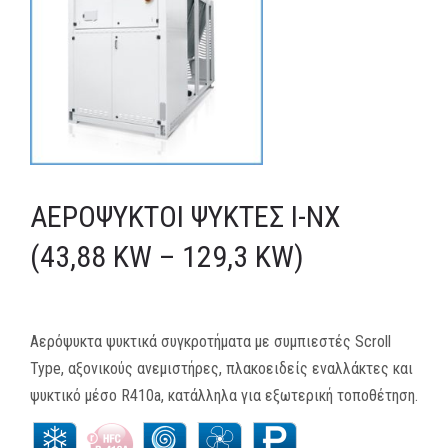
MEDIA
ΦΥΛΛΑΔΙΑ
ΕΥΚΑΙΡΙΕΣ ΕΡΓΑΣΙΑΣ
ΕΠΙΚΟΙΝΩΝΙΑ
ΑΕΡΌΨΥΚΤΟΙ ΨΎΚΤΕΣ I-NX
E-SHOP
(43,88 KW – 129,3 KW)
Αερόψυκτα ψυκτικά συγκροτήματα με συμπιεστές Scroll
Type, αξονικούς ανεμιστήρες, πλακοειδείς εναλλάκτες και
ψυκτικό μέσο R410a, κατάλληλα για εξωτερική τοποθέτηση.