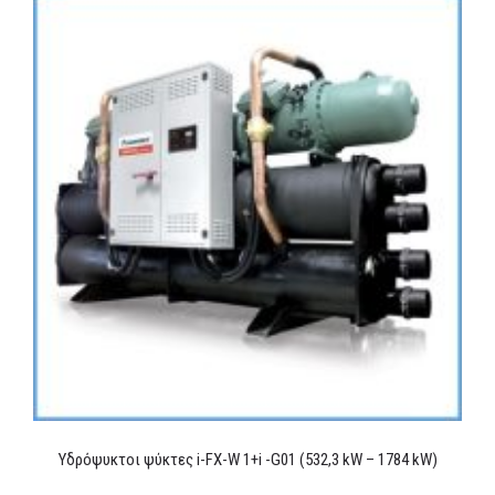
Υδρόψυκτοι ψύκτες i-FX-W 1+i -G01 (532,3 kW – 1784 kW)