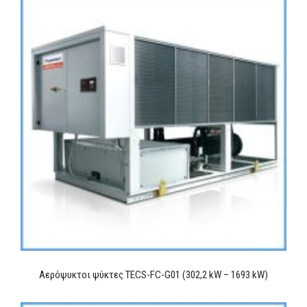
Αερόψυκτοι ψύκτες TECS-FC-G01 (302,2 kW – 1693 kW)