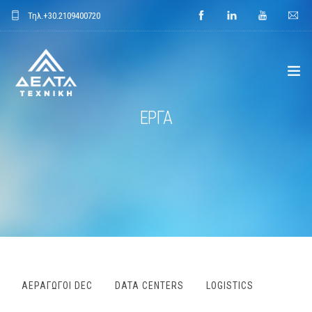
Τηλ.
+30.2109400720
ΕΡΓΑ
ΑΡΧΙΚΗ
ΕΤΑΙΡΕΙΑ
ΕΦΑΡΜΟΓΕΣ
ΕΝΔΕΙΚΤΙΚΑ ΕΡΓΑ
ΠΡΟΙΟΝΤΑ
AΕΡΑΓΩΓΟΊ DEC
DATA CENTERS
LOGISTICS
ΝΕΑ