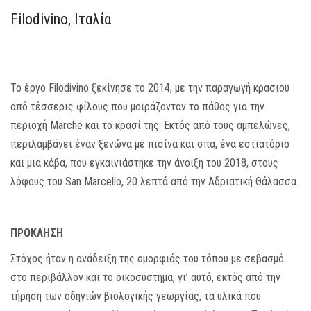
Filodivino, Ιταλία
MEDIA
ΦΥΛΛΑΔΙΑ
Το έργο Filodivino ξεκίνησε το 2014, με την παραγωγή κρασιού
ΕΥΚΑΙΡΙΕΣ ΕΡΓΑΣΙΑΣ
από τέσσερις φίλους που μοιράζονταν το πάθος για την
ΕΠΙΚΟΙΝΩΝΙΑ
περιοχή Marche και το κρασί της. Εκτός από τους αμπελώνες,
περιλαμβάνει έναν ξενώνα με πισίνα και σπα, ένα εστιατόριο
E-SHOP
και μια κάβα, που εγκαινιάστηκε την άνοιξη του 2018, στους
λόφους του San Marcello, 20 λεπτά από την Αδριατική Θάλασσα.
ΠΡΟΚΛΗΣΗ
Στόχος ήταν η ανάδειξη της ομορφιάς του τόπου με σεβασμό
στο περιβάλλον και το οικοσύστημα, γι’ αυτό, εκτός από την
τήρηση των οδηγιών βιολογικής γεωργίας, τα υλικά που