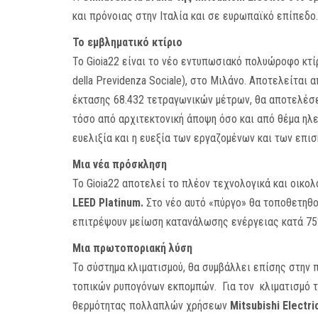
και πρόνοιας στην Ιταλία και σε ευρωπαϊκό επίπεδο.
Το εμβληματικό κτίριο
Το Gioia22 είναι το νέο εντυπωσιακό πολυώροφο κτίρ
della Previdenza Sociale), στο Μιλάνο. Αποτελείται
έκτασης 68.432 τετραγωνικών μέτρων, θα αποτελέσ
τόσο από αρχιτεκτονική άποψη όσο και από θέμα ηλε
ευελιξία και η ευεξία των εργαζομένων και των επι
Μια νέα πρόσκληση
Το Gioia22 αποτελεί το πλέον τεχνολογικά και οικολ
LEED Platinum.
Στο νέο αυτό «πύργο» θα τοποθετηθο
επιτρέψουν μείωση κατανάλωσης ενέργειας κατά 75%
Μια πρωτοποριακή λύση
Το σύστημα κλιματισμού, θα συμβάλλει επίσης στην 
τοπικών ρυπογόνων εκπομπών. Για τον κλιματισμό τ
θερμότητας πολλαπλών χρήσεων
Mitsubishi Electr