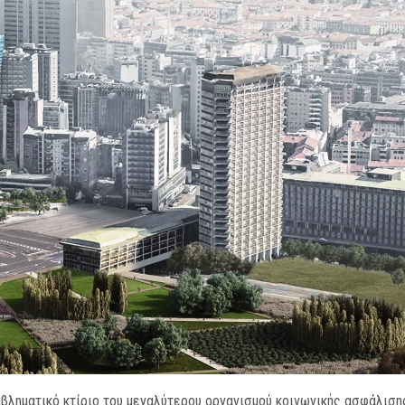
βληματικό κτίριο του μεγαλύτερου οργανισμού κοινωνικής ασφάλιση