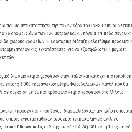
ιο που θα αντικαταστήσει την πρώην έδρα του INPS (Istituto Naziona
 από 26 ορόφους άνω των 120 μέτρων και 4 υπόγεια επίπεδα συνολικ
ει δε χώρους γραφείων. Η εσωτερική διάταξη μελετήθηκε προσεκτικ
κτρομηχανολογικής εγκατάστασης, για να εξασφαλιστεί η μέγιστη
σκεπτών.
ογικά βιώσιμο κτίριο γραφείων στην Ιταλία και κατέχει πιστοποίηση
ύν επίσης 6.000 τετραγωνικά μέτρα Φωτοβολταϊκών πάνελ που θα
 σε σύγκριση με τα πιο πρόσφατα κτίρια γραφείων στο Μιλάνο.
πράσινη «προσέγγιση» του έργου, διασφαλίζοντας την πλήρη απουσία
ου κτιρίου εγκαταστάθηκαν τέσσερις τετρασωλήνιες αντλίες
ic, brand Climaveneta,
οι 3 της σειράς FX-WQ-G01 και η 1 της σειρά