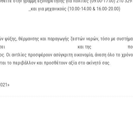
θείτε στην γραμμή εξυπηρέτησης για πολίτες (09.00-17.00) 210 329
1@prv.ypeka.gr
και για μηχανικούς (10.00-14.00 & 16.00-20.00)
e.eco.helpdesk@central.tee.gr
ών ψύξης, θέρμανσης και παραγωγής ζεστών νερών, τόσο με συστήμα
τει
αντλίες θερμότητας της Climaveneta
και της
Mitsubishi Electric
πο
ς. Οι αντλίες προσφέρουν ασύγκριτη οικονομία, άνεση όλο το χρόνο
ται το περιβάλλον και προσθέτουν αξία στο ακίνητό σας.
2021»