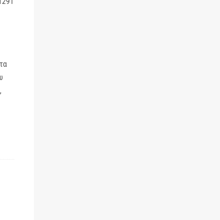
1291
τα
υ
,