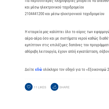
Για περισσότερες πληροφορίες μπορείτε να απευθυν
και μέσω ηλεκτρονικού ταχυδρομείου
exoikonomo202
2104441200 και μέσω ηλεκτρονικού ταχυδρομείου
te
H εταιρεία μας καλύπτει όλο το εύρος των εφαρμογ
αέρα-αέρα όσο και με συστήματα νερού καθώς διαθέ
εμπίπτουν στις επιλέξιμες δαπάνες του προγράμματο
αθόρυβη λειτουργία, έχουν απλή εγκατάσταση, σέβον
Δείτε
εδώ
ολόκληρο τον οδηγό για το «Εξοικονομώ 
11
LIKES
SHARE