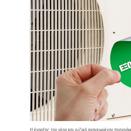
Η έναρξης του νέου και ριζικά ανανεωμένου προγρά