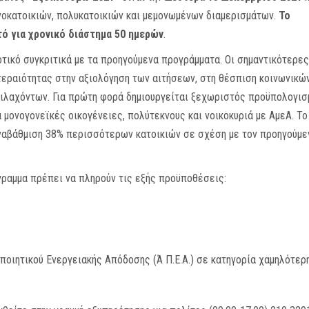
ονοκατοικιών, πολυκατοικιών και μεμονωμένων διαμερισμάτων.
Το
ό για χρονικό διάστημα 50 ημερών
.
οτικό συγκριτικά με τα προηγούμενα προγράμματα. Οι σημαντικότερες
τεραιότητας στην αξιολόγηση των αιτήσεων, στη θέσπιση κοινωνικώ
επιλαχόντων. Για πρώτη φορά δημιουργείται ξεχωριστός προϋπολογισ
α μονογονεϊκές οικογένειες, πολύτεκνους και νοικοκυριά με ΑμεΑ. Το
ναβάθμιση 38% περισσότερων κατοικιών σε σχέση με τον προηγούμε
γραμμα πρέπει να πληρούν τις εξής προϋποθέσεις:
οιητικού Ενεργειακής Απόδοσης (Ά Π.Ε.Α.) σε κατηγορία χαμηλότερη