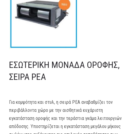
MEDIA
ΦΥΛΛΑΔΙΑ
ΕΥΚΑΙΡΙΕΣ ΕΡΓΑΣΙΑΣ
ΕΠΙΚΟΙΝΩΝΙΑ
ΕΣΩΤΕΡΙΚΉ ΜΟΝΆΔΑ ΟΡΟΦΉΣ,
E-SHOP
ΣΕΙΡΆ PEA
Για κομψότητα και στυλ, η σειρά PEA αναβαθμίζει τον
περιβάλλοντα χώρο με
την αισθητικά ευχάριστη
εγκατάσταση οροφής και την τεράστια γκάμα λειτουργιών
απόδοσης. Υποστηρίζεται η εγκατάσταση μεγάλου μήκους