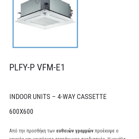
MEDIA
ΦΥΛΛΑΔΙΑ
ΕΥΚΑΙΡΙΕΣ ΕΡΓΑΣΙΑΣ
ΕΠΙΚΟΙΝΩΝΙΑ
PLFY-P VFM-E1
E-SHOP
INDOOR UNITS – 4-WAY CASSETTE
600X600
Από την προσθήκη των
ευθειών γραμμών
προέκυψε ο