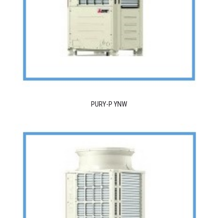
PURY-P YNW