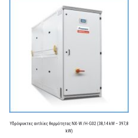
Υδρόψυκτες αντλίες θερμότητας NX-W /H-G02 (38,14 kW – 397,8
kW)