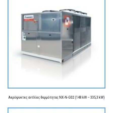
Αερόψυκτες αντλίες θερμότητας NX-N-G02 (148 kW – 335,3 kW)