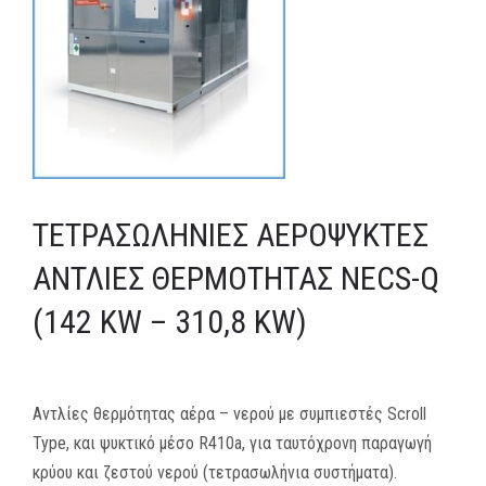
MEDIA
ΦΥΛΛΑΔΙΑ
ΕΥΚΑΙΡΙΕΣ ΕΡΓΑΣΙΑΣ
ΕΠΙΚΟΙΝΩΝΙΑ
ΤΕΤΡΑΣΩΛΉΝΙΕΣ ΑΕΡΌΨΥΚΤΕΣ
E-SHOP
ΑΝΤΛΊΕΣ ΘΕΡΜΌΤΗΤΑΣ NECS-Q
(142 KW – 310,8 KW)
Αντλίες θερμότητας αέρα – νερού με συμπιεστές Scroll
Type, και ψυκτικό μέσο R410a, για ταυτόχρονη παραγωγή
κρύου και ζεστού νερού (τετρασωλήνια συστήματα).