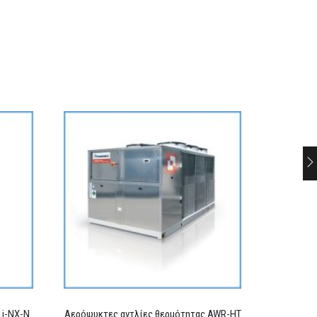
 i-NX-N
Αερόψυκτες αντλίες θερμότητας AWR-HT