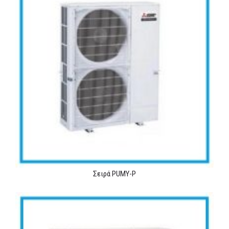
Σειρά PUMY-P