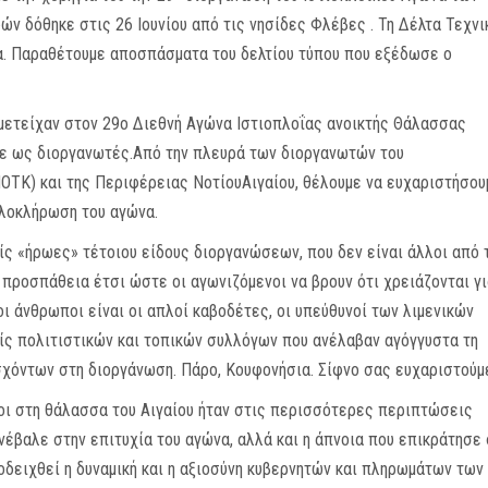
ν δόθηκε στις 26 Ιουνίου από τις νησίδες Φλέβες . Τη Δέλτα Τεχνι
α. Παραθέτουμε αποσπάσματα του δελτίου τύπου που εξέδωσε ο
μμετείχαν στον 29ο Διεθνή Αγώνα Ιστιοπλοΐας ανοικτής Θάλασσας
ε ως διοργανωτές.Από την πλευρά των διοργανωτών του
Κ) και της Περιφέρειας ΝοτίουΑιγαίου, θέλουμε να ευχαριστήσου
ολοκλήρωση του αγώνα.
είς «ήρωες» τέτοιου είδους διοργανώσεων, που δεν είναι άλλοι από 
προσπάθεια έτσι ώστε οι αγωνιζόμενοι να βρουν ότι χρειάζονται γι
οι άνθρωποι είναι οι απλοί καβοδέτες, οι υπεύθυνοί των λιμενικών
ρείς πολιτιστικών και τοπικών συλλόγων που ανέλαβαν αγόγγυστα τη
σχόντων στη διοργάνωση. Πάρο, Κουφονήσια. Σίφνο σας ευχαριστούμ
νοι στη θάλασσα του Αιγαίου ήταν στις περισσότερες περιπτώσεις
νέβαλε στην επιτυχία του αγώνα, αλλά και η άπνοια που επικράτησε
δειχθεί η δυναμική και η αξιοσύνη κυβερνητών και πληρωμάτων των