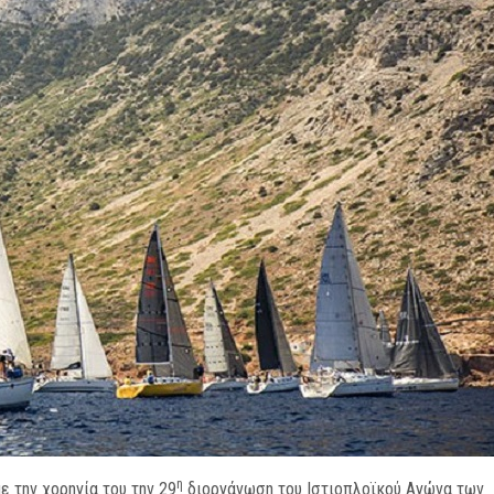
η
ε την χορηγία του την 29
διοργάνωση του Ιστιοπλοϊκού Αγώνα των