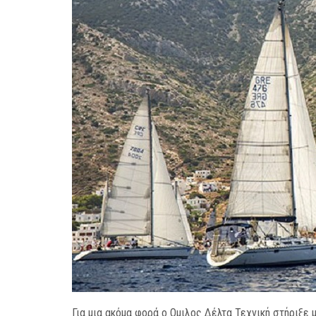
Για μια ακόμα φορά ο Ομιλος Δέλτα Τεχνική στήριξε μ