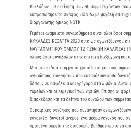
Κυκλάδων . Η εκκίνηση των 40 συμμετεχόντων σκαφώ
εκπροσώπησε το σκάφος «ΙΩΝΙΑ» με μεγάλη επιτυχί
διοργανωτής όμιλος ΝΟΤΚ
Γεμάτοι ανάμεικτα συναισθήματα είναι όλοι όσοι συ
ΚΥΚΛΑΔΕΣ REGATTA 2023 είτε ως αγωνιζόμενοι, είτ
ΝΑΥΤΑΘΛΗΤΙΚΟΥ ΟΜΙΛΟΥ ΤΖΙΤΖΙΦΙΩΝ ΚΑΛΛΙΘΕΑΣ (ΝΟΤ
όλους όσοι συνέβαλαν στην επιτυχή διεξαγωγή και 
Μια ίσως ιδιαίτερη μνεία χρειάζεται για τους αφαν
ανθρώπους των νησιών που καταβάλουν κάθε δυνατή 
δέσουν με ασφάλεια και γρήγορα στα λιμάνια. Αυτοί 
ταμείων και οι λιμενικοί των νησιών. Επίσης οι φο
διασκέδαση και τα δείπνα του συνόλου των συμμετα
Οι καιρικές συνθήκες που συνάντησαν οι αγωνιζόμε
ευνοϊκές -δυνατοί άνεμοι- ένα ακόμα γεγονός που συ
ορισμένα σημεία της διαδρομής βοήθησε ώστε να απο