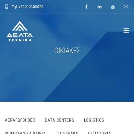
Τηλ.
+30.2109400720
ΟΙΚΙΑΚΕΣ
ΑΡΧΙΚΗ
ΕΤΑΙΡΕΙΑ
ΕΦΑΡΜΟΓΕΣ
ΕΝΔΕΙΚΤΙΚΑ ΕΡΓΑ
ΠΡΟΙΟΝΤΑ
AΕΡΑΓΩΓΟΊ DEC
DATA CENTERS
LOGISTICS
ΝΕΑ
ΒΙΟΜΗΧΑΝΙΚΆ ΚΤΊΡΙΑ
ΓΕΩΘΕΡΜΊΑ
ΕΣΤΙΑΤΌΡΙΑ