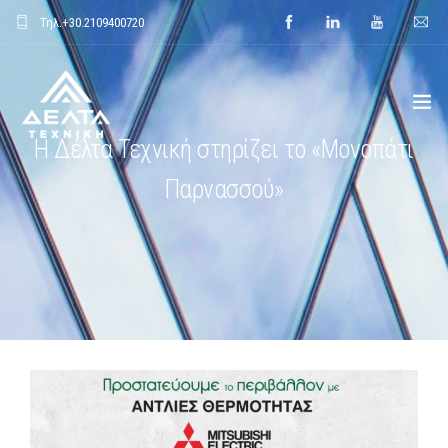
Τηλ.
+30.2109400720
H Δέλτα Τεχνική στηρίζει το «Μονοπάτι
ΑΡΧΙΚΗ
Παρνασσού»
ΕΤΑΙΡΕΙΑ
ΕΦΑΡΜΟΓΕΣ
ΕΝΔΕΙΚΤΙΚΑ ΕΡΓΑ
ΠΡΟΙΟΝΤΑ
ΝΕΑ