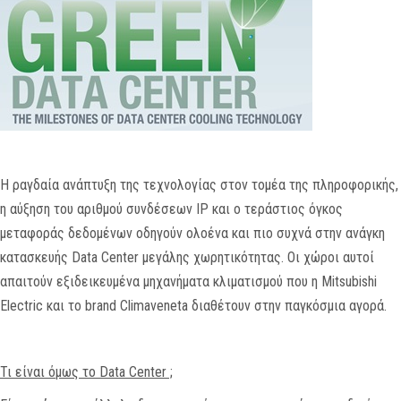
MEDIA
ΦΥΛΛΑΔΙΑ
ΕΥΚΑΙΡΙΕΣ ΕΡΓΑΣΙΑΣ
ΕΠΙΚΟΙΝΩΝΙΑ
Η ραγδαία ανάπτυξη της τεχνολογίας στον τομέα της πληροφορικής,
E-SHOP
η αύξηση του αριθμού συνδέσεων IP και ο τεράστιος όγκος
μεταφοράς δεδομένων οδηγούν ολοένα και πιο συχνά στην ανάγκη
κατασκευής Data Center μεγάλης χωρητικότητας. Οι χώροι αυτοί
απαιτούν εξιδεικευμένα μηχανήματα κλιματισμού που η Mitsubishi
Electric και το brand Climaveneta διαθέτουν στην παγκόσμια αγορά.
Τι είναι όμως το
Data
Center ;