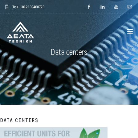
Τηλ.
+30.2109400720
Data centers
ΑΡΧΙΚΗ
ΕΤΑΙΡΕΙΑ
ΕΦΑΡΜΟΓΕΣ
ΕΝΔΕΙΚΤΙΚΑ ΕΡΓΑ
ΠΡΟΙΟΝΤΑ
DATA CENTERS
ΝΕΑ