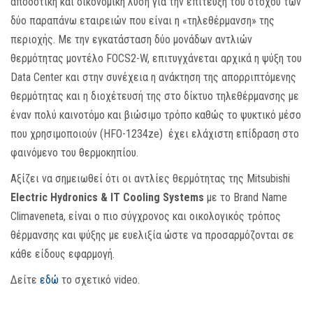
αποδοτική και οικονομική λύση για την επίτευξη του στόχου των
δύο παραπάνω εταιρειών που είναι η «τηλεθέρμανση» της
περιοχής. Με την εγκατάσταση δύο μονάδων αντλιών
θερμότητας μοντέλο FOCS2-W, επιτυγχάνεται αρχικά η ψύξη του
Data Center και στην συνέχεια η ανάκτηση της απορριπτόμενης
θερμότητας και η διοχέτευσή της στο δίκτυο τηλεθέρμανσης με
έναν πολύ καινοτόμο και βιώσιμο τρόπο καθώς το ψυκτικό μέσο
που χρησιμοποιούν (HFO-1234ze) έχει ελάχιστη επίδραση στο
φαινόμενο του θερμοκηπίου.
Αξίζει να σημειωθεί ότι οι αντλίες θερμότητας της Mitsubishi
Electric Hydronics & IT Cooling Systems
με το Brand Name
Climaveneta, είναι ο πιο σύγχρονος και οικολογικός τρόπος
θέρμανσης και ψύξης με ευελιξία ώστε να προσαρμόζονται σε
κάθε είδους εφαρμογή.
Δείτε
εδώ
το σχετικό video.