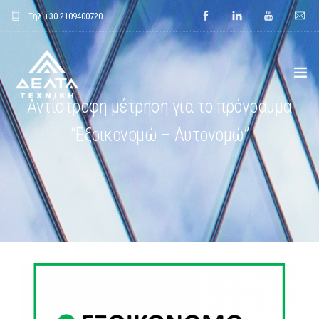
Τηλ.
+30.2109400720
Αντίστροφη μέτρηση για το πρόγραμμα
ΑΡΧΙΚΗ
“Εξοικονομώ – Αυτονομώ”
ΕΤΑΙΡΕΙΑ
ΕΦΑΡΜΟΓΕΣ
ΕΝΔΕΙΚΤΙΚΑ ΕΡΓΑ
ΠΡΟΙΟΝΤΑ
ΝΕΑ