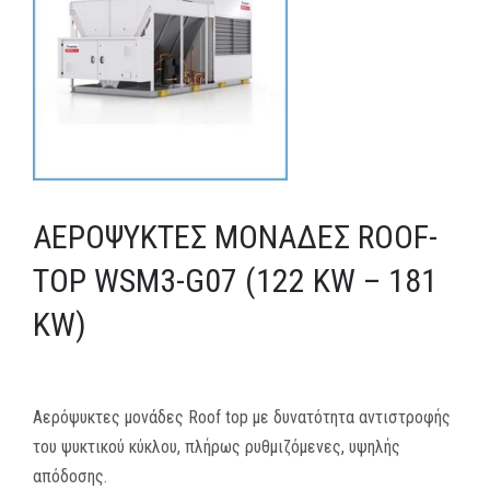
MEDIA
ΦΥΛΛΑΔΙΑ
ΕΥΚΑΙΡΙΕΣ ΕΡΓΑΣΙΑΣ
ΕΠΙΚΟΙΝΩΝΙΑ
ΑΕΡΌΨΥΚΤΕΣ ΜΟΝΆΔΕΣ ROOF-
E-SHOP
TOP WSM3-G07 (122 KW – 181
KW)
Αερόψυκτες μονάδες Roof top με δυνατότητα αντιστροφής
του ψυκτικού κύκλου, πλήρως ρυθμιζόμενες, υψηλής
απόδοσης.