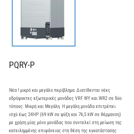
MEDIA
ΦΥΛΛΑΔΙΑ
ΕΥΚΑΙΡΙΕΣ ΕΡΓΑΣΙΑΣ
ΕΠΙΚΟΙΝΩΝΙΑ
PQRY-P
E-SHOP
Νέα ! μικρό και μεγάλο περίβλημα. Διατίθενται νέες
υδρόψυκτες εξωτερικές μονάδες VRF WY και WR2 σε δύο
τύπους: Μικρή και Μεγάλη. Η μεγάλη μονάδα επιτρέπει
ισχύ έως 24HP (69 kW σε ψύξη και 76,5 kW σε θέρμανση)
με χρήση μίας μόνο μονάδας που συντελεί στη μείωση της
κατειλημμένης επιφάνειας στη θέση της εγκατάστασης