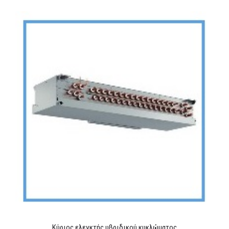
Κύριος ελεγκτής υβριδικού κυκλώματος