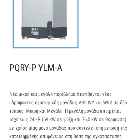
MEDIA
ΦΥΛΛΑΔΙΑ
ΕΥΚΑΙΡΙΕΣ ΕΡΓΑΣΙΑΣ
ΕΠΙΚΟΙΝΩΝΙΑ
PQRY-P YLM-A
E-SHOP
Νέα μικρό και μεγάλο περίβλημα Διατίθενται νέες
υδρόψυκτες εξωτερικές μονάδες VRF WY και WR2 σε δύο
τύπους: Μικρή και Μεγάλη. Η μεγάλη μονάδα επιτρέπει
ισχύ έως 24HP (69 kW σε ψύξη και 76,5 kW σε θέρμανση)
με χρήση μίας μόνο μονάδας που συντελεί στη μείωση της
κατειλημμένης επιφάνειας στη θέση της εγκατάστασης