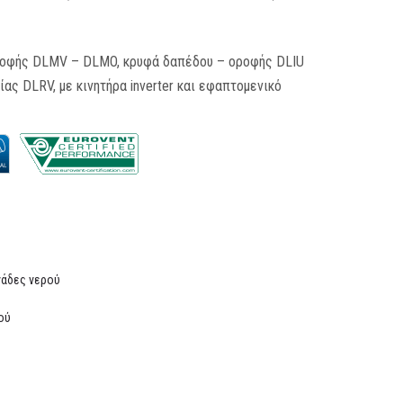
οροφής DLMV – DLMO, κρυφά δαπέδου – οροφής DLIU
ας DLRV, με κινητήρα inverter και εφαπτομενικό
νάδες νερού
ού