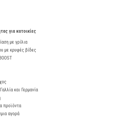
τας για κατοικίες
ίαση με γρίλια
ου με κρυφές βίδες
RBOOST
γχος
αλλία και Γερμανία
η
τα προϊόντα
σμια αγορά