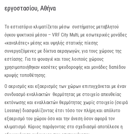
εργοστασίου, Αθήνα
MEDIA
ΦΥΛΛΑΔΙΑ
Το εστιατόριο κλιματίζεται μέσω συστήματος μεταβλητού
όγκου ψυκτικού μέσου – VRF City Multi, με εσωτερικές μονάδες
ΕΥΚΑΙΡΙΕΣ ΕΡΓΑΣΙΑΣ
«καναλάτες» μέσης και υψηλής στατικής πίεσης
συνεργαζόμενες με δίκτυα αεραγωγών, για τους χώρους της
ΕΠΙΚΟΙΝΩΝΙΑ
εστίασης. Για το φουαγιέ και τους λοιπούς χώρους
χρησιμοποιήθηκαν κασέτες ψευδοροφής και μονάδες δαπέδου
E-SHOP
κρυφής τοποθέτησης.
Ο αερισμός και εξαερισμός των χώρων επιτυγχάνεται με έναν
συνδυασμό εναλλακτών θερμότητας με στοιχείο απευθείας
εκτόνωσης και εναλλακτών θερμότητας χωρίς στοιχείο (σειρά
Lossnay) διασφαλίζοντας έτσι τόσο τον πλήρη και απόλυτο
εξαερισμό του χώρου όσο και την άνεση όσον αφορά τον
κλιματισμό. Κύριος παράγοντας στο σχεδιασμό αποτέλεσε η