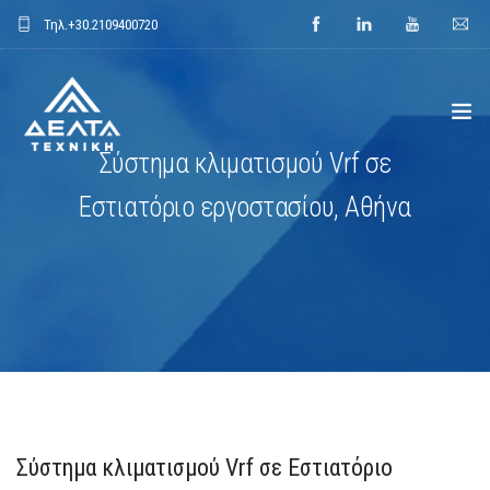
Τηλ.
+30.2109400720
Σύστημα κλιματισμού Vrf σε
ΑΡΧΙΚΗ
Εστιατόριο εργοστασίου, Αθήνα
ΕΤΑΙΡΕΙΑ
ΕΦΑΡΜΟΓΕΣ
ΕΝΔΕΙΚΤΙΚΑ ΕΡΓΑ
ΠΡΟΙΟΝΤΑ
Σύστημα κλιματισμού Vrf σε Εστιατόριο
ΝΕΑ