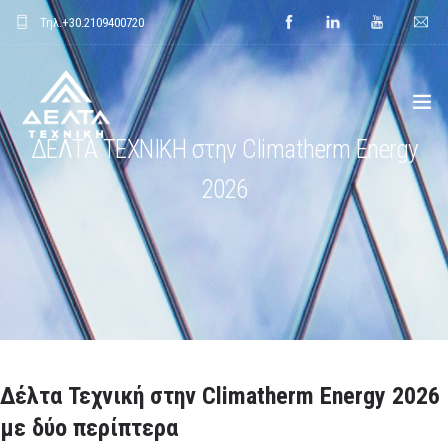
Τηλ.
+30.2109400720
ΔΕΛΤΑ ΤΕΧΝΙΚΗ στην Climatherm Energy
ΑΡΧΙΚΗ
2026
ΕΤΑΙΡΕΙΑ
ΕΦΑΡΜΟΓΕΣ
ΕΝΔΕΙΚΤΙΚΑ ΕΡΓΑ
ΠΡΟΙΟΝΤΑ
Δέλτα Τεχνική στην Climatherm Energy 2026
με δύο περίπτερα
ΝΕΑ